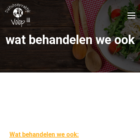
Meteen
naar
de
inhoud
wat behandelen we ook
Wat behandelen we ook: