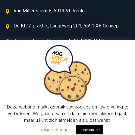
Van Millenstraat 8, 5913 VL Venlo
De KIDZ praktijk, Langeweg 201, 6591 XB Gennep
Zorg de Keizer, Keizersveld 9F, 5803 AM Venray
06 50637420
info@volopdietist.nl
Deze website maakt gebruik van cookies om uw ervaring te
verbeteren. We gaan ervan uit dat u hiermee akkoord gaat,
© 2026
Diëtistenpraktijk VOLOP
All Rights Reserved By
maar u kunt zich afmelden als u dat wenst.
Martyn Media
Cookie settings
aanvaarden